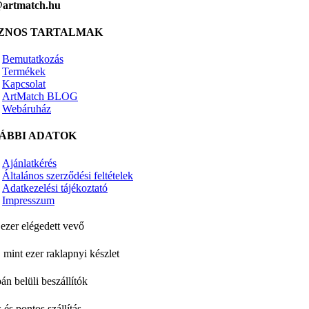
@artmatch.hu
ZNOS TARTALMAK
Bemutatkozás
Termékek
Kapcsolat
ArtMatch BLOG
Webáruház
ÁBBI ADATOK
Ajánlatkérés
Általános szerződési feltételek
Adatkezelési tájékoztató
Impresszum
ezer elégedett vevő
 mint ezer raklapnyi készlet
án belüli beszállítók
 és pontos szállítás