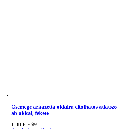
Csemege árkazetta oldalra eltolhatós átlátszó
ablakkal, fekete
1 181
Ft
+ ÁFA