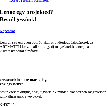
Kosárba teszem
Részletek
Lenne egy projekted?
Beszélgessünk!
Kapcsolat
Legyen szó egyetlen boltról, akár egy kiterjedt üzletláncról, az
ARTMATCH készen áll rá, hogy új magaslatokba emelje a
kiskereskedelmi élményt!
keresetteb in-store marketing
zök egy helyen
tésünknek tekintjük, hogy ügyfeleink minden eladótérben megfelelően
nikálhassanak a vevőkkel.
23-457145