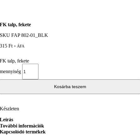
FK talp, fekete
SKU
FAP 802-01_BLK
315
Ft
+ ÁFA
FK talp, fekete
mennyiség
Kosárba teszem
Készleten
Leírás
További információk
Kapcsolódó termékek