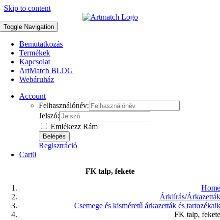
Skip to content
Toggle Navigation
Bemutatkozás
Termékek
Kapcsolat
ArtMatch BLOG
Webáruház
Account
Felhasználónév:
Jelszó:
Emlékezz Rám
Regisztráció
Cart
0
FK talp, fekete
Hom
Árkiírás/Árkazettá
Csemege és kisméretű árkazetták és tartozékai
FK talp, feket