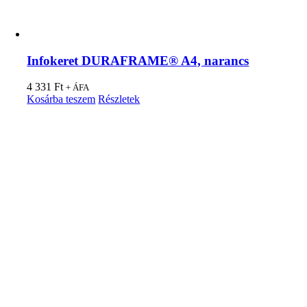
Infokeret DURAFRAME® A4, narancs
4 331
Ft
+ ÁFA
Kosárba teszem
Részletek