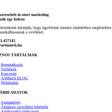
keresetteb in-store marketing
zök egy helyen
tésünknek tekintjük, hogy ügyfeleink minden eladótérben megfelelően
nikálhassanak a vevőkkel.
23-457145
@artmatch.hu
ZNOS TARTALMAK
Bemutatkozás
Termékek
Kapcsolat
ArtMatch BLOG
Webáruház
ÁBBI ADATOK
Ajánlatkérés
Általános szerződési feltételek
Adatkezelési tájékoztató