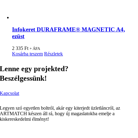
Infokeret DURAFRAME® MAGNETIC A4,
ezüst
2 335
Ft
+ ÁFA
Kosárba teszem
Részletek
Lenne egy projekted?
Beszélgessünk!
Kapcsolat
Legyen szó egyetlen boltról, akár egy kiterjedt üzletláncról, az
ARTMATCH készen áll rá, hogy új magaslatokba emelje a
kiskereskedelmi élményt!