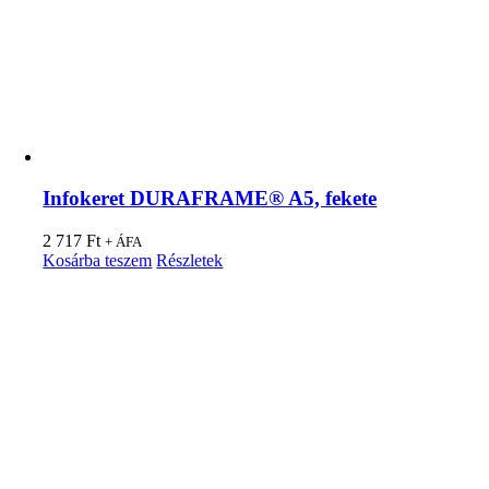
Infokeret DURAFRAME® A5, fekete
2 717
Ft
+ ÁFA
Kosárba teszem
Részletek