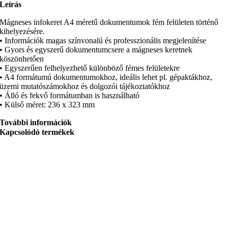
Leírás
Mágneses infokeret A4 méretű dokumentumok fém felületen történő
kihelyezésére.
• Információk magas színvonalú és professzionális megjelenítése
• Gyors és egyszerű dokumentumcsere a mágneses keretnek
köszönhetően
• Egyszerűen felhelyezhető különböző fémes felületekre
• A4 formátumú dokumentumokhoz, ideális lehet pl. gépaktákhoz,
üzemi mutatószámokhoz és dolgozói tájékoztatókhoz
• Álló és fekvő formátumban is használható
• Külső méret: 236 x 323 mm
További információk
Kapcsolódó termékek