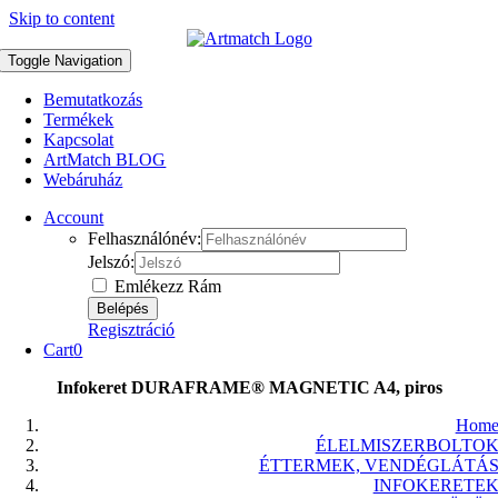
Skip to content
Toggle Navigation
Bemutatkozás
Termékek
Kapcsolat
ArtMatch BLOG
Webáruház
Account
Felhasználónév:
Jelszó:
Emlékezz Rám
Regisztráció
Cart
0
Infokeret DURAFRAME® MAGNETIC A4, piros
Hom
ÉLELMISZERBOLTO
ÉTTERMEK, VENDÉGLÁTÁ
INFOKERETE