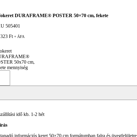
fokeret DURAFRAME® POSTER 50×70 cm, fekete
KU
505401
 323
Ft
+ ÁFA
fokeret
URAFRAME®
STER 50x70 cm,
kete mennyiség
zállítási idő kb. 1-2 hét
írás
tapadó információs keret 50×70 cm formátumban falra és üvegfelületre t