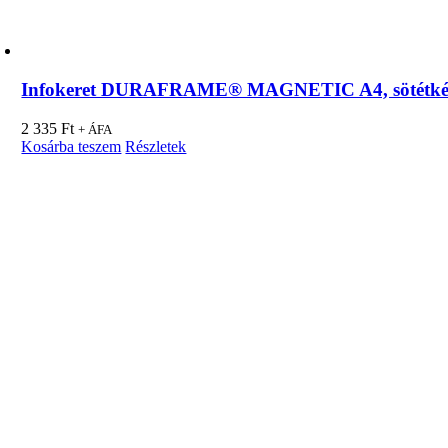
Infokeret DURAFRAME® MAGNETIC A4, sötétk
2 335
Ft
+ ÁFA
Kosárba teszem
Részletek