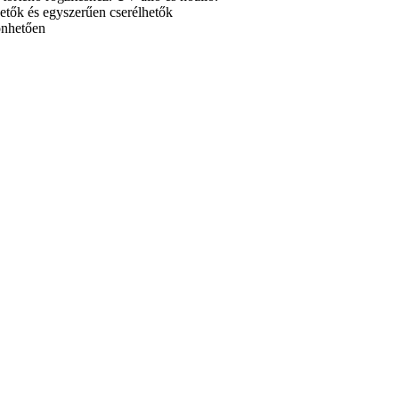
hetők és egyszerűen cserélhetők
önhetően