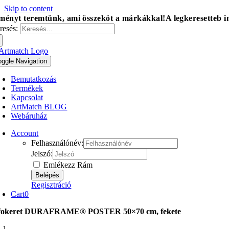
Skip to content
ményt teremtünk, ami összeköt a márkákkal!
A legkeresetteb 
resés:
oggle Navigation
Bemutatkozás
Termékek
Kapcsolat
ArtMatch BLOG
Webáruház
Account
Felhasználónév:
Jelszó:
Emlékezz Rám
Regisztráció
Cart
0
fokeret DURAFRAME® POSTER 50×70 cm, fekete