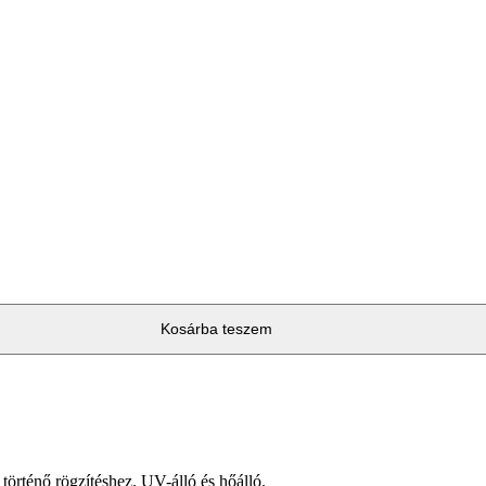
Kosárba teszem
örténő rögzítéshez. UV-álló és hőálló.