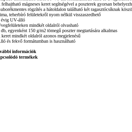
A felhajtható mágneses keret segítségével a poszterek gyorsan behelyez
Buborékmentes rögzítés a hátoldalon található két ragasztócsíknak kösz
Sima, teherbíró felületekről nyom nélkül visszaszedhető
2 évig UV-álló
Üvegfelületeken mindkét oldalról olvasható
2 db, egyenként 150 g/m2 tömegű poszter megtartására alkalmas
A keret mindkét oldalról azonos megjelenésű
Álló és fekvő formátumban is használható
vábbi információk
pcsolódó termékek