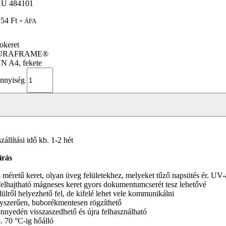
KU
484101
154
Ft
+ ÁFA
fokeret
URAFRAME®
N A4, fekete
nnyiség
zállítási idő kb. 1-2 hét
írás
 méretű keret, olyan üveg felületekhez, melyeket tűző napsütés ér. UV-á
felhajtható mágneses keret gyors dokumentumcserét tesz lehetővé
lülről helyezhető fel, de kifelé lehet vele kommunikálni
yszerűen, buborékmentesen rögzíthető
nnyedén visszaszedhető és újra felhasználható
. 70 °C-ig hőálló