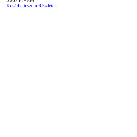
3 937
Ft
+ ÁFA
Kosárba teszem
Részletek