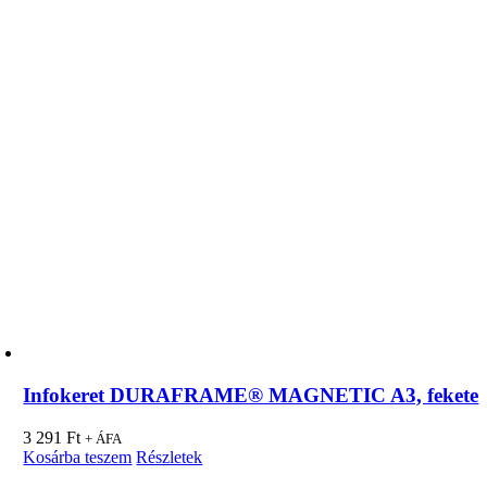
Infokeret DURAFRAME® MAGNETIC A3, fekete
3 291
Ft
+ ÁFA
Kosárba teszem
Részletek