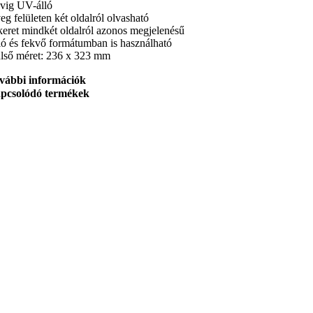
évig UV-álló
eg felületen két oldalról olvasható
keret mindkét oldalról azonos megjelenésű
ló és fekvő formátumban is használható
lső méret: 236 x 323 mm
vábbi információk
pcsolódó termékek