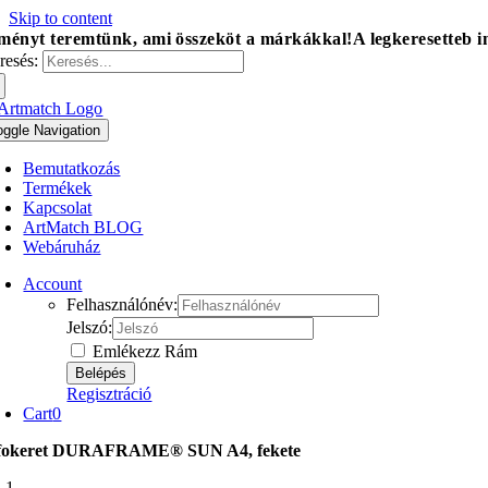
Skip to content
ményt teremtünk, ami összeköt a márkákkal!
A legkeresetteb 
resés:
oggle Navigation
Bemutatkozás
Termékek
Kapcsolat
ArtMatch BLOG
Webáruház
Account
Felhasználónév:
Jelszó:
Emlékezz Rám
Regisztráció
Cart
0
fokeret DURAFRAME® SUN A4, fekete