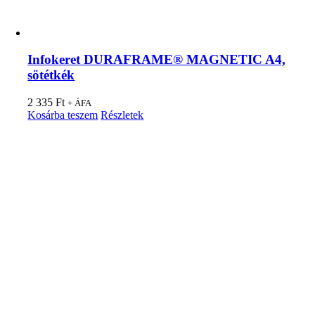
Infokeret DURAFRAME® MAGNETIC A4,
sötétkék
2 335
Ft
+ ÁFA
Kosárba teszem
Részletek