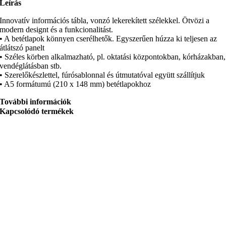
Leírás
Innovatív információs tábla, vonzó lekerekített szélekkel. Ötvözi a
modern designt és a funkcionalitást.
• A betétlapok könnyen cserélhetők. Egyszerűen húzza ki teljesen az
átlátszó panelt
• Széles körben alkalmazható, pl. oktatási központokban, kórházakban,
vendéglátásban stb.
• Szerelőkészlettel, fúrósablonnal és útmutatóval együtt szállítjuk
• A5 formátumú (210 x 148 mm) betétlapokhoz
További információk
Kapcsolódó termékek