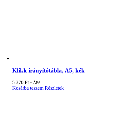
Klikk irányítótábla, A5, kék
5 370
Ft
+ ÁFA
Kosárba teszem
Részletek