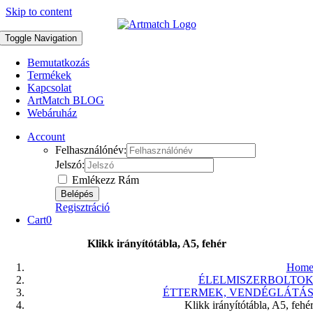
Skip to content
Toggle Navigation
Bemutatkozás
Termékek
Kapcsolat
ArtMatch BLOG
Webáruház
Account
Felhasználónév:
Jelszó:
Emlékezz Rám
Regisztráció
Cart
0
Klikk irányítótábla, A5, fehér
Hom
ÉLELMISZERBOLTO
ÉTTERMEK, VENDÉGLÁTÁ
Klikk irányítótábla, A5, fehé