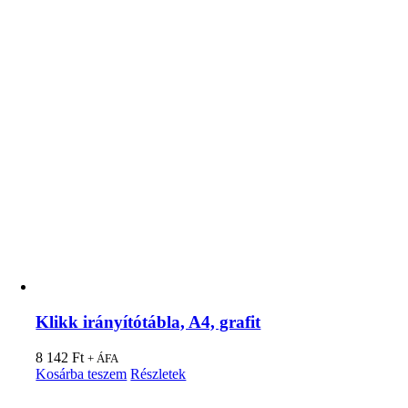
Klikk irányítótábla, A4, grafit
8 142
Ft
+ ÁFA
Kosárba teszem
Részletek