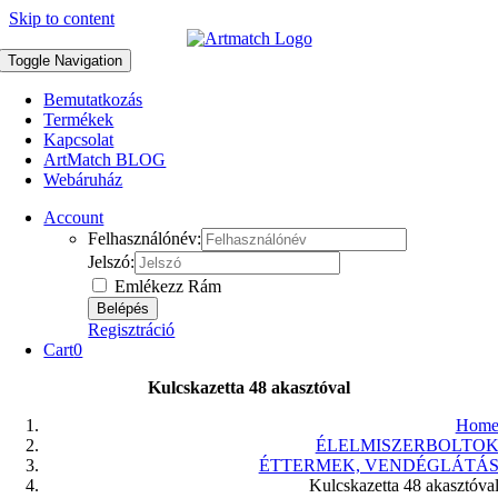
Skip to content
Toggle Navigation
Bemutatkozás
Termékek
Kapcsolat
ArtMatch BLOG
Webáruház
Account
Felhasználónév:
Jelszó:
Emlékezz Rám
Regisztráció
Cart
0
Kulcskazetta 48 akasztóval
Hom
ÉLELMISZERBOLTO
ÉTTERMEK, VENDÉGLÁTÁ
Kulcskazetta 48 akasztóva