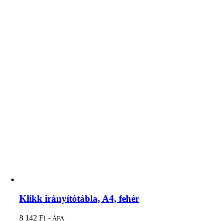
Klikk irányítótábla, A4, fehér
8 142
Ft
+ ÁFA