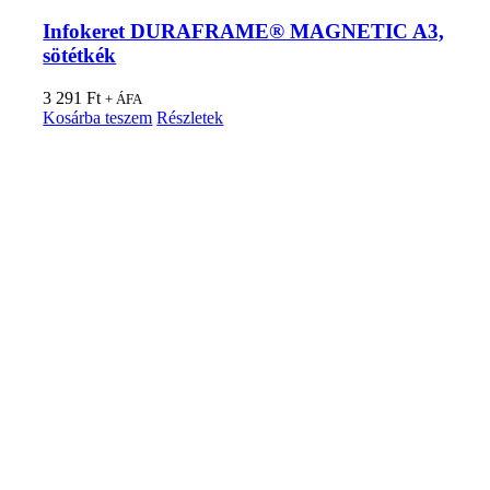
Infokeret DURAFRAME® MAGNETIC A3,
sötétkék
3 291
Ft
+ ÁFA
Kosárba teszem
Részletek