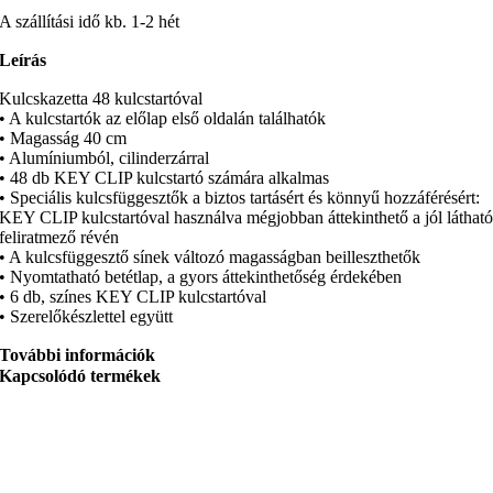
A szállítási idő kb. 1-2 hét
Leírás
Kulcskazetta 48 kulcstartóval
• A kulcstartók az előlap első oldalán találhatók
• Magasság 40 cm
• Alumíniumból, cilinderzárral
• 48 db KEY CLIP kulcstartó számára alkalmas
• Speciális kulcsfüggesztők a biztos tartásért és könnyű hozzáférésért:
KEY CLIP kulcstartóval használva mégjobban áttekinthető a jól láthat
feliratmező révén
• A kulcsfüggesztő sínek változó magasságban beilleszthetők
• Nyomtatható betétlap, a gyors áttekinthetőség érdekében
• 6 db, színes KEY CLIP kulcstartóval
• Szerelőkészlettel együtt
További információk
Kapcsolódó termékek