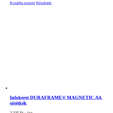
Kosárba teszem
Részletek
Infokeret DURAFRAME® MAGNETIC A4,
sötétkék
2 335
Ft