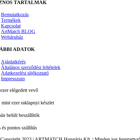
ZNOS TARTALMAK
Bemutatkozás
Termékek
Kapcsolat
ArtMatch BLOG
Webáruház
ÁBBI ADATOK
Ajánlatkérés
Általános szerződési feltételek
Adatkezelési tájékoztató
Impresszum
ezer elégedett vevő
 mint ezer raklapnyi készlet
án belüli beszállítók
 és pontos szállítás
Copyright 2023 | ARTMATCH Hungária Kft. | Minden jog fenntartva!