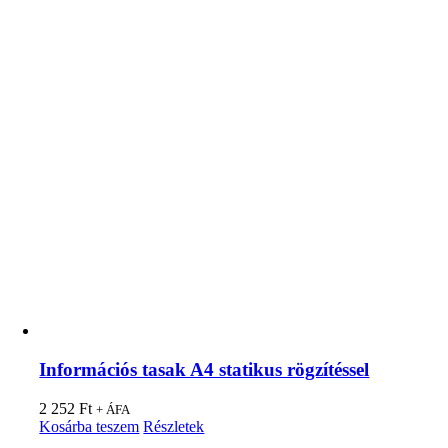
Információs tasak A4 statikus rögzítéssel
2 252
Ft
+ ÁFA
Kosárba teszem
Részletek