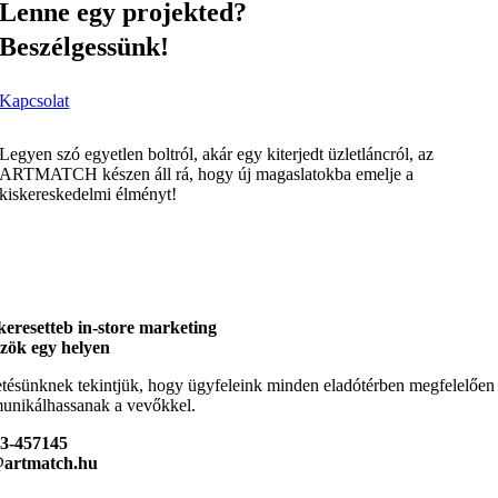
Lenne egy projekted?
Beszélgessünk!
Kapcsolat
Legyen szó egyetlen boltról, akár egy kiterjedt üzletláncról, az
ARTMATCH készen áll rá, hogy új magaslatokba emelje a
kiskereskedelmi élményt!
keresetteb in-store marketing
zök egy helyen
tésünknek tekintjük, hogy ügyfeleink minden eladótérben megfelelően
nikálhassanak a vevőkkel.
23-457145
@artmatch.hu