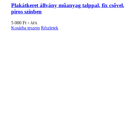
Plakátkeret állvány műanyag talppal, fix csővel,
piros színben
5 000
Ft
+ ÁFA
Kosárba teszem
Részletek