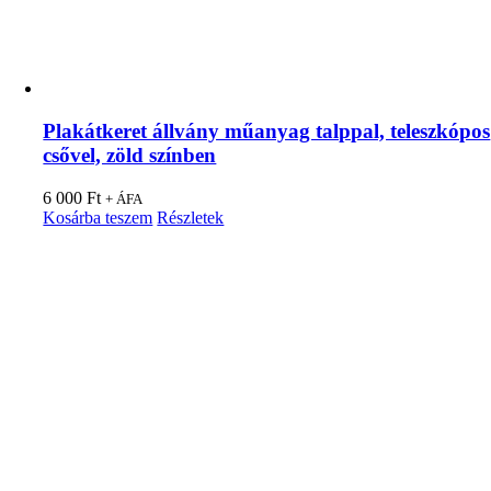
Plakátkeret állvány műanyag talppal, teleszkópos
csővel, zöld színben
6 000
Ft
+ ÁFA
Kosárba teszem
Részletek