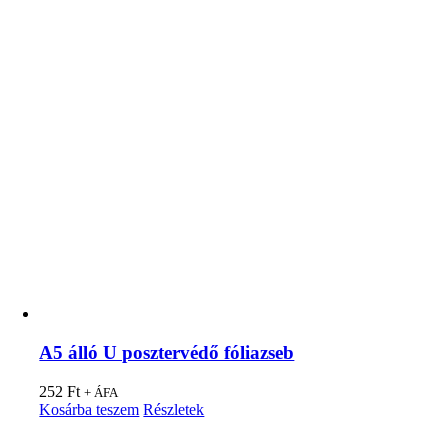
A5 álló U posztervédő fóliazseb
252
Ft
+ ÁFA
Kosárba teszem
Részletek