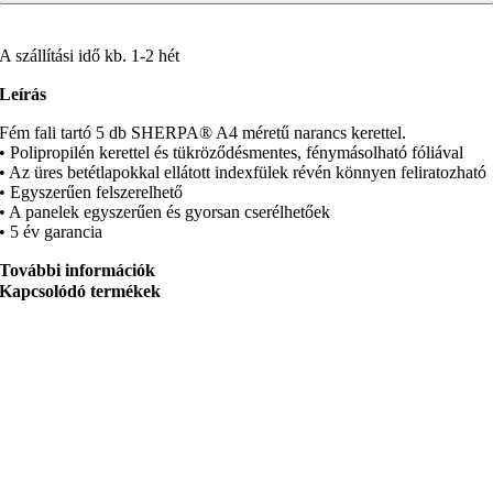
A szállítási idő kb. 1-2 hét
Leírás
Fém fali tartó 5 db SHERPA® A4 méretű narancs kerettel.
• Polipropilén kerettel és tükröződésmentes, fénymásolható fóliával
• Az üres betétlapokkal ellátott indexfülek révén könnyen feliratozható
• Egyszerűen felszerelhető
• A panelek egyszerűen és gyorsan cserélhetőek
• 5 év garancia
További információk
Kapcsolódó termékek