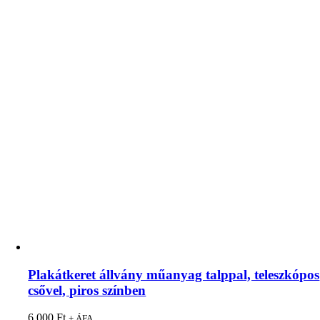
Plakátkeret állvány műanyag talppal, teleszkópos
csővel, piros színben
6 000
Ft
+ ÁFA