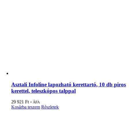
Asztali Infoline lapozható kerettartó, 10 db piros
kerettel, teleszkópos talppal
29 921
Ft
+ ÁFA
Kosárba teszem
Részletek