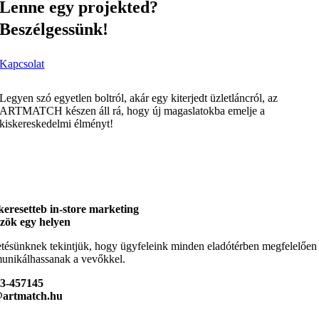
Lenne egy projekted?
Beszélgessünk!
Kapcsolat
Legyen szó egyetlen boltról, akár egy kiterjedt üzletláncról, az
ARTMATCH készen áll rá, hogy új magaslatokba emelje a
kiskereskedelmi élményt!
keresetteb in-store marketing
zök egy helyen
tésünknek tekintjük, hogy ügyfeleink minden eladótérben megfelelően
nikálhassanak a vevőkkel.
23-457145
@artmatch.hu