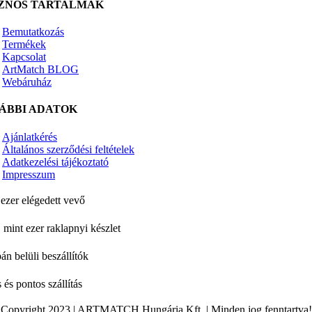
ZNOS TARTALMAK
Bemutatkozás
Termékek
Kapcsolat
ArtMatch BLOG
Webáruház
ÁBBI ADATOK
Ajánlatkérés
Általános szerződési feltételek
Adatkezelési tájékoztató
Impresszum
ezer elégedett vevő
 mint ezer raklapnyi készlet
án belüli beszállítók
 és pontos szállítás
Copyright 2023 | ARTMATCH Hungária Kft. | Minden jog fenntartva!