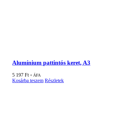
Alumínium pattintós keret, A3
5 197
Ft
+ ÁFA
Kosárba teszem
Részletek