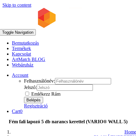
Skip to content
Toggle Navigation
Bemutatkozás
Termékek
Kapcsolat
ArtMatch BLOG
Webáruház
Account
Felhasználónév:
Jelszó:
Emlékezz Rám
Regisztráció
Cart
0
Fém fali lapozó 5 db narancs kerettel (VARIO® WALL 5)
Hom