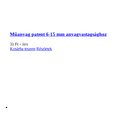
Műanyag patent 6-15 mm anyagvastagsághoz
31
Ft
+ ÁFA
Kosárba teszem
Részletek