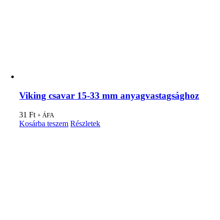
Viking csavar 15-33 mm anyagvastagsághoz
31
Ft
+ ÁFA
Kosárba teszem
Részletek