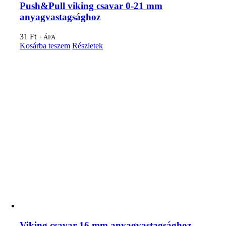
Push&Pull viking csavar 0-21 mm
anyagvastagsághoz
31
Ft
+ ÁFA
Kosárba teszem
Részletek
Viking csavar 16 mm anyagvastagsághoz