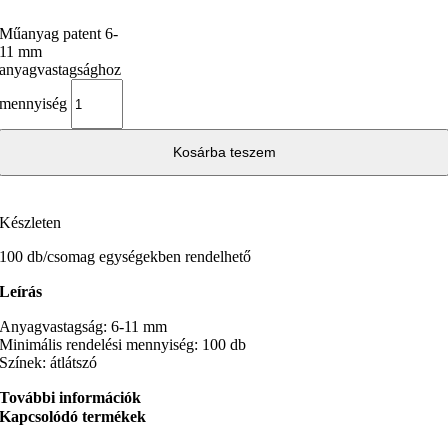
Műanyag patent 6-
11 mm
anyagvastagsághoz
mennyiség
Kosárba teszem
Készleten
100 db/csomag egységekben rendelhető
Leírás
Anyagvastagság: 6-11 mm
Minimális rendelési mennyiség: 100 db
Színek: átlátszó
További információk
Kapcsolódó termékek