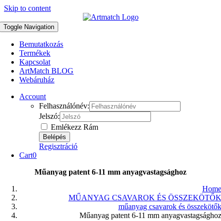
Skip to content
Toggle Navigation
Bemutatkozás
Termékek
Kapcsolat
ArtMatch BLOG
Webáruház
Account
Felhasználónév:
Jelszó:
Emlékezz Rám
Regisztráció
Cart
0
Műanyag patent 6-11 mm anyagvastagsághoz
Hom
MŰANYAG CSAVAROK ÉS ÖSSZEKÖTŐ
műanyag csavarok és összekötő
Műanyag patent 6-11 mm anyagvastagságho