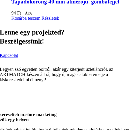
Tapadókorong 40 mm átmérőjű, gombafejjel
94
Ft
+ ÁFA
Kosárba teszem
Részletek
Lenne egy projekted?
Beszélgessünk!
Kapcsolat
Legyen szó egyetlen boltról, akár egy kiterjedt üzletláncról, az
ARTMATCH készen áll rá, hogy új magaslatokba emelje a
kiskereskedelmi élményt!
keresetteb in-store marketing
zök egy helyen
tésünknek tekintjük, hogy ügyfeleink minden eladótérben megfelelően