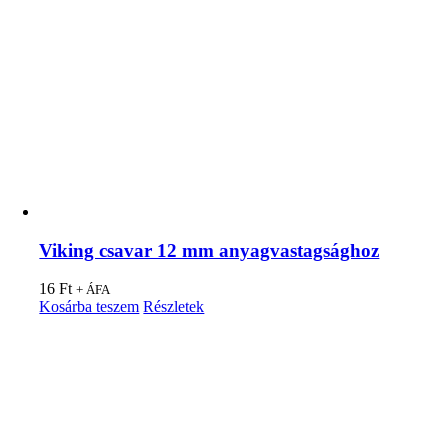
Viking csavar 12 mm anyagvastagsághoz
16
Ft
+ ÁFA
Kosárba teszem
Részletek