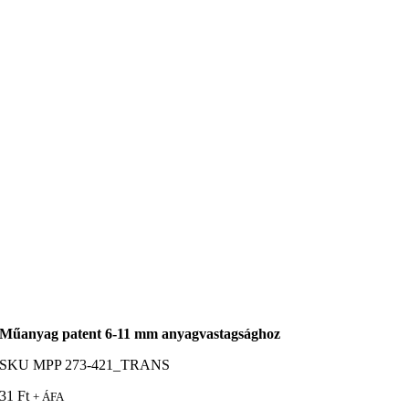
Műanyag patent 6-11 mm anyagvastagsághoz
SKU
MPP 273-421_TRANS
31
Ft
+ ÁFA