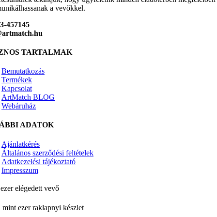
nikálhassanak a vevőkkel.
23-457145
@artmatch.hu
ZNOS TARTALMAK
Bemutatkozás
Termékek
Kapcsolat
ArtMatch BLOG
Webáruház
ÁBBI ADATOK
Ajánlatkérés
Általános szerződési feltételek
Adatkezelési tájékoztató
Impresszum
ezer elégedett vevő
 mint ezer raklapnyi készlet