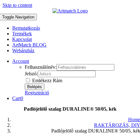
Skip to content
Toggle Navigation
Bemutatkozás
Termékek
Kapcsolat
ArtMatch BLOG
Webáruház
Account
Felhasználónév:
Jelszó:
Emlékezz Rám
Regisztráció
Cart
0
Padlójelölő szalag DURALINE® 50/05, kék
Hom
RAKTÁROZÁS, DI
Padlójelölő szalag DURALINE® 50/05, ké