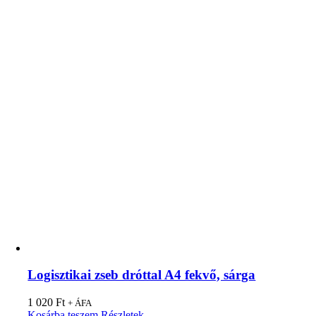
Logisztikai zseb dróttal A4 fekvő, sárga
1 020
Ft
+ ÁFA
Kosárba teszem
Részletek