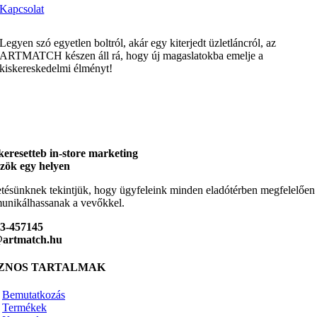
Kapcsolat
Legyen szó egyetlen boltról, akár egy kiterjedt üzletláncról, az
ARTMATCH készen áll rá, hogy új magaslatokba emelje a
kiskereskedelmi élményt!
keresetteb in-store marketing
zök egy helyen
tésünknek tekintjük, hogy ügyfeleink minden eladótérben megfelelően
nikálhassanak a vevőkkel.
23-457145
@artmatch.hu
ZNOS TARTALMAK
Bemutatkozás
Termékek