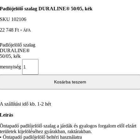
Padlójelölő szalag DURALINE® 50/05, kék
SKU
102106
22 748
Ft
+ ÁFA
Padlójelölő szalag
DURALINE®
50/05, kék
mennyiség
Kosárba teszem
A szállítási idő kb. 1-2 hét
Leírás
Öntapadó padlójelölő szalag a járdák és gyalogos forgalom elől elzárt
területek kijelöléséhez gyárakban, raktárakban.
• Öntapadó padlójelölő beltéri használatra