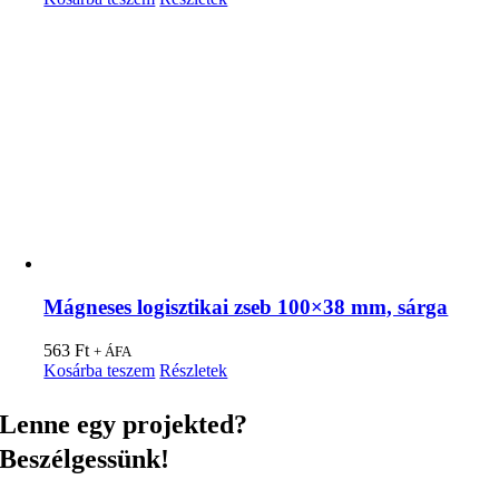
Mágneses logisztikai zseb 100×38 mm, sárga
563
Ft
+ ÁFA
Kosárba teszem
Részletek
Lenne egy projekted?
Beszélgessünk!