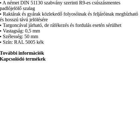
• A német DIN 51130 szabvány szerinti R9-es csúszásmentes
padlójelölő szalag
• Raktárak és gyárak közlekedő folyosóinak és feljáróinak megbízható
és hosszú távú jelölésére
• Targoncával járható, de ráfékezés és fordulás esetén sérülhet
• Vastagság: 0,5 mm
• Szélesség: 50 mm
• Szín: RAL 5005 kék
További információk
Kapcsolódó termékek