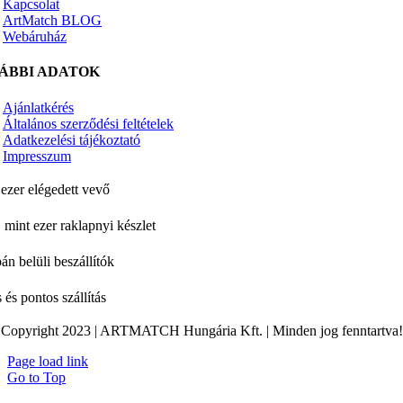
Kapcsolat
ArtMatch BLOG
Webáruház
ÁBBI ADATOK
Ajánlatkérés
Általános szerződési feltételek
Adatkezelési tájékoztató
Impresszum
ezer elégedett vevő
 mint ezer raklapnyi készlet
án belüli beszállítók
 és pontos szállítás
Copyright 2023 | ARTMATCH Hungária Kft. | Minden jog fenntartva!
Page load link
Go to Top