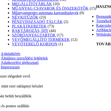
MEGÁLLÍTÓTÁBLÁK
(10)
HASZN
MŰANYAG CSAVAROK ÉS ÖSSZEKÖTŐK
(15)
Műanyagmentes automata kartondisplayek
(0)
Bemutatk
NÉVKITŰZŐK
(23)
Terméke
PÉNZVISSZAADÓ TÁLCÁK
(2)
Kapcsola
PLAKÁTKERETEK
(73)
ArtMatc
RAKTÁROZÁS, DIY
(44)
Webáruh
SZÓRÓANYAGTARTÓK
(17)
VEVŐMEGÁLLÍTÓ TERMÉKEK
(12)
TOVÁB
VEVŐTERELŐ KORDON
(1)
Ajánlatkérés
Általános szerződési feltételek
Adatkezelési tájékoztató
Impresszum
ezer elégedett vevő
 mint ezer raklapnyi készlet
án belüli beszállítók
 és pontos szállítás