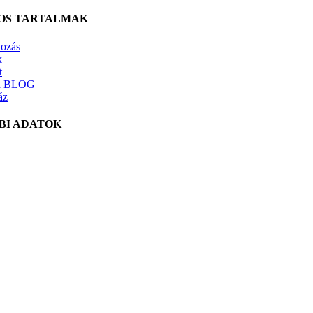
OS TARTALMAK
ozás
k
t
h BLOG
áz
BI ADATOK