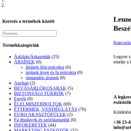
Lenne
Keresés a termékek között
Beszé
Kapcsola
Termékkategóriák
Legyen sz
Árkiírás/Árkazetták
(25)
emelje a 
ÁRSÍNEK
(0)
ársínek fém polcokra
(0)
ársínek üveg és fa polcokra
(0)
öntapadós ársínek
(0)
Auchan
(2)
BEVÁSÁRLÓKOSARAK
(5)
BIZTONSÁGI TÜKRÖK
(7)
A legker
Egyéb
(0)
eszközök
ÉLELMISZERBOLTOK
(69)
ÉTTERMEK, VENDÉGLÁTÁS
(70)
Küldetés
EURO AKASZTÓFÜLEK
(2)
Fa displayek és szórólaptartók
(0)
+36 23-
INFOKERETEK
(44)
info@ar
MARKETING ESZKÖZÖK
(32)