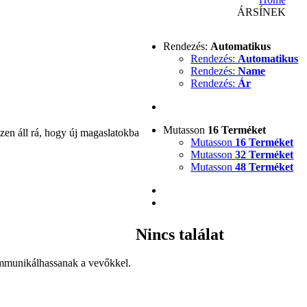
ÁRSÍNEK
Rendezés:
Automatikus
Rendezés:
Automatikus
Rendezés:
Name
Rendezés:
Ár
Mutasson
16 Terméket
zen áll rá, hogy új magaslatokba
Mutasson
16 Terméket
Mutasson
32 Terméket
Mutasson
48 Terméket
Nincs találat
ommunikálhassanak a vevőkkel.