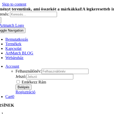
Skip to content
ményt teremtünk, ami összeköt a márkákkal!
A legkeresetteb 
resés:
oggle Navigation
Bemutatkozás
Termékek
Kapcsolat
ArtMatch BLOG
Webáruház
Account
Felhasználónév:
Jelszó:
Emlékezz Rám
Regisztráció
Cart
0
RSÍNEK