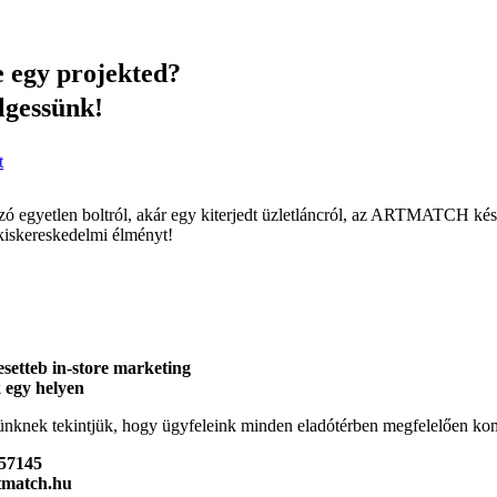
 egy projekted?
lgessünk!
t
ó egyetlen boltról, akár egy kiterjedt üzletláncról, az ARTMATCH kés
kiskereskedelmi élményt!
esetteb in-store marketing
 egy helyen
ünknek tekintjük, hogy ügyfeleink minden eladótérben megfelelően k
457145
tmatch.hu