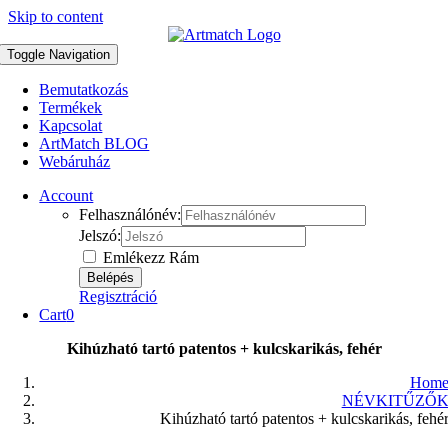
Skip to content
Toggle Navigation
Bemutatkozás
Termékek
Kapcsolat
ArtMatch BLOG
Webáruház
Account
Felhasználónév:
Jelszó:
Emlékezz Rám
Regisztráció
Cart
0
Kihúzható tartó patentos + kulcskarikás, fehér
Hom
NÉVKITŰZŐ
Kihúzható tartó patentos + kulcskarikás, fehé