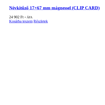
Névkitűző 17×67 mm mágnessel (CLIP CARD)
24 902
Ft
+ ÁFA
Kosárba teszem
Részletek