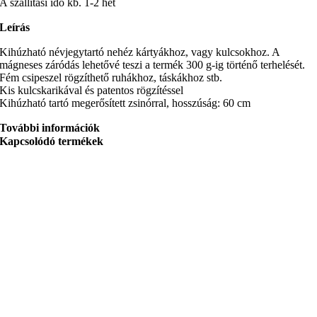
A szállítási idő kb. 1-2 hét
Leírás
Kihúzható névjegytartó nehéz kártyákhoz, vagy kulcsokhoz. A
mágneses záródás lehetővé teszi a termék 300 g-ig történő terhelését.
Fém csipeszel rögzíthető ruhákhoz, táskákhoz stb.
Kis kulcskarikával és patentos rögzítéssel
Kihúzható tartó megerősített zsinórral, hosszúság: 60 cm
További információk
Kapcsolódó termékek