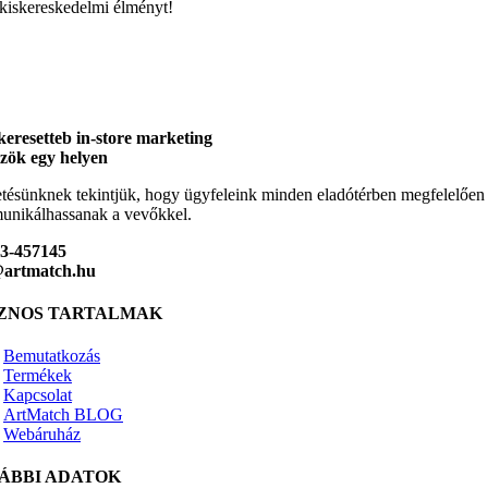
kiskereskedelmi élményt!
keresetteb in-store marketing
zök egy helyen
tésünknek tekintjük, hogy ügyfeleink minden eladótérben megfelelően
nikálhassanak a vevőkkel.
23-457145
@artmatch.hu
ZNOS TARTALMAK
Bemutatkozás
Termékek
Kapcsolat
ArtMatch BLOG
Webáruház
ÁBBI ADATOK