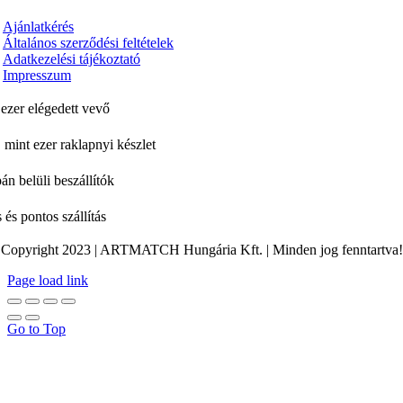
Ajánlatkérés
Általános szerződési feltételek
Adatkezelési tájékoztató
Impresszum
ezer elégedett vevő
 mint ezer raklapnyi készlet
án belüli beszállítók
 és pontos szállítás
Copyright 2023 | ARTMATCH Hungária Kft. | Minden jog fenntartva!
Page load link
Go to Top