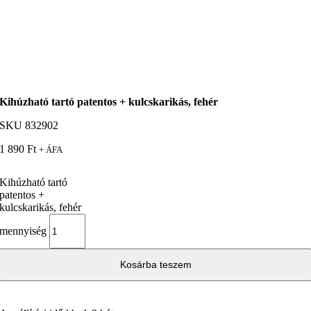
Kihúzható tartó patentos + kulcskarikás, fehér
SKU
832902
1 890
Ft
+ ÁFA
Kihúzható tartó
patentos +
kulcskarikás, fehér
mennyiség
Kosárba teszem