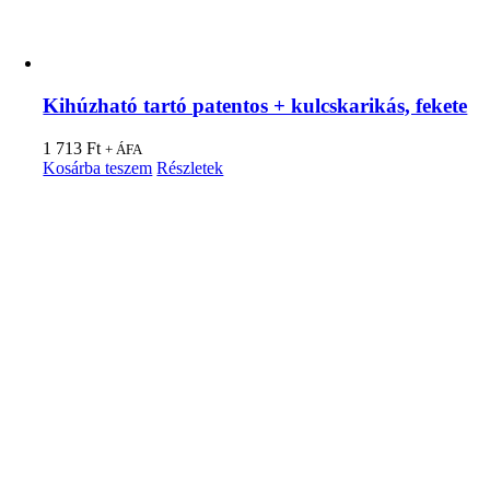
Kihúzható tartó patentos + kulcskarikás, fekete
1 713
Ft
+ ÁFA
Kosárba teszem
Részletek