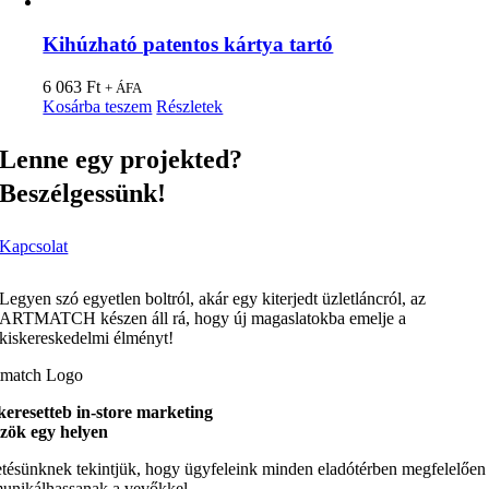
Kihúzható patentos kártya tartó
6 063
Ft
+ ÁFA
Kosárba teszem
Részletek
Lenne egy projekted?
Beszélgessünk!
Kapcsolat
Legyen szó egyetlen boltról, akár egy kiterjedt üzletláncról, az
ARTMATCH készen áll rá, hogy új magaslatokba emelje a
kiskereskedelmi élményt!
keresetteb in-store marketing
zök egy helyen
tésünknek tekintjük, hogy ügyfeleink minden eladótérben megfelelően
nikálhassanak a vevőkkel.