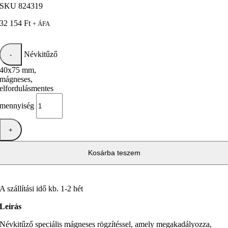
SKU
824319
32 154
Ft
+ ÁFA
Névkitűző
40x75 mm,
mágneses,
elfordulásmentes
mennyiség
Kosárba teszem
A szállítási idő kb. 1-2 hét
Leírás
Névkitűző speciális mágneses rögzítéssel, amely megakadályozza,