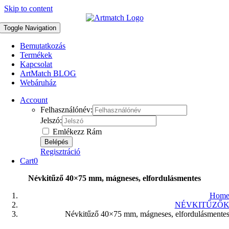
Skip to content
Toggle Navigation
Bemutatkozás
Termékek
Kapcsolat
ArtMatch BLOG
Webáruház
Account
Felhasználónév:
Jelszó:
Emlékezz Rám
Regisztráció
Cart
0
Névkitűző 40×75 mm, mágneses, elfordulásmentes
Hom
NÉVKITŰZŐ
Névkitűző 40×75 mm, mágneses, elfordulásmente