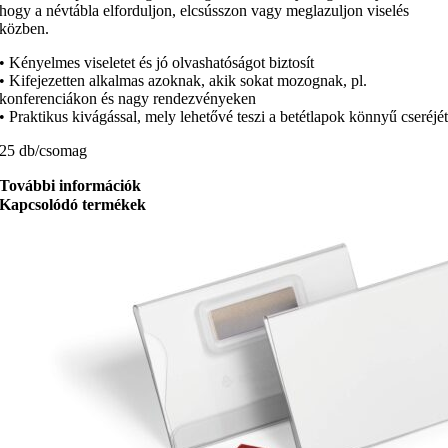
hogy a névtábla elforduljon, elcsússzon vagy meglazuljon viselés
közben.
• Kényelmes viseletet és jó olvashatóságot biztosít
• Kifejezetten alkalmas azoknak, akik sokat mozognak, pl.
konferenciákon és nagy rendezvényeken
• Praktikus kivágással, mely lehetővé teszi a betétlapok könnyű cseréjé
25 db/csomag
További információk
Kapcsolódó termékek