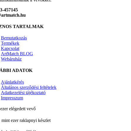
23-457145
@artmatch.hu
ZNOS TARTALMAK
Bemutatkozás
Termékek
Kapcsolat
ArtMatch BLOG
Webáruház
ÁBBI ADATOK
Ajánlatkérés
Általános szerződési feltételek
Adatkezelési tájékoztató
Impresszum
ezer elégedett vevő
 mint ezer raklapnyi készlet