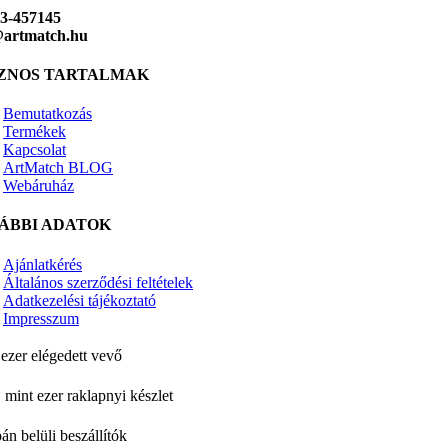
23-457145
@artmatch.hu
ZNOS TARTALMAK
Bemutatkozás
Termékek
Kapcsolat
ArtMatch BLOG
Webáruház
ÁBBI ADATOK
Ajánlatkérés
Általános szerződési feltételek
Adatkezelési tájékoztató
Impresszum
ezer elégedett vevő
 mint ezer raklapnyi készlet
án belüli beszállítók