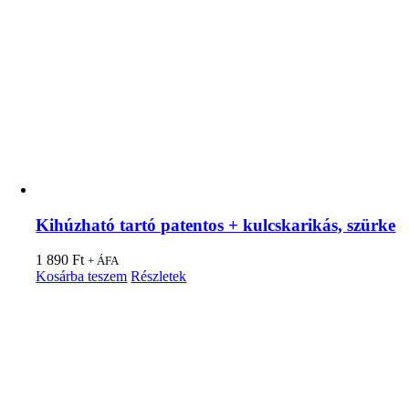
Kihúzható tartó patentos + kulcskarikás, szürke
1 890
Ft
+ ÁFA
Kosárba teszem
Részletek