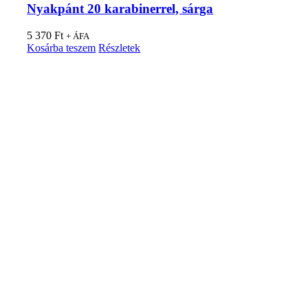
Nyakpánt 20 karabinerrel, sárga
5 370
Ft
+ ÁFA
Kosárba teszem
Részletek