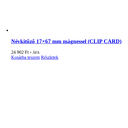
Névkitűző 17×67 mm mágnessel (CLIP CARD)
24 902
Ft
+ ÁFA
Kosárba teszem
Részletek