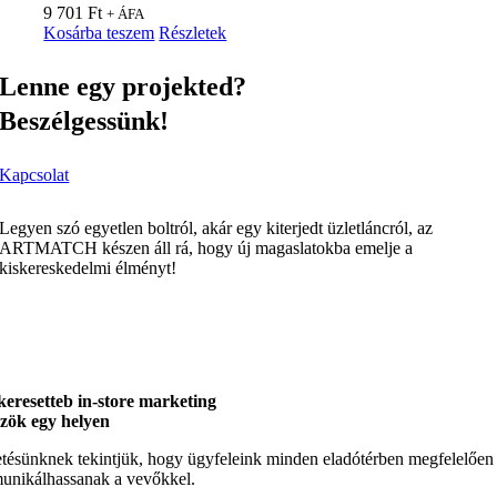
9 701
Ft
+ ÁFA
Kosárba teszem
Részletek
Lenne egy projekted?
Beszélgessünk!
Kapcsolat
Legyen szó egyetlen boltról, akár egy kiterjedt üzletláncról, az
ARTMATCH készen áll rá, hogy új magaslatokba emelje a
kiskereskedelmi élményt!
keresetteb in-store marketing
zök egy helyen
tésünknek tekintjük, hogy ügyfeleink minden eladótérben megfelelően
nikálhassanak a vevőkkel.