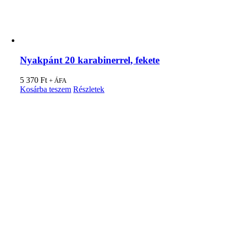
Nyakpánt 20 karabinerrel, fekete
5 370
Ft
+ ÁFA
Kosárba teszem
Részletek