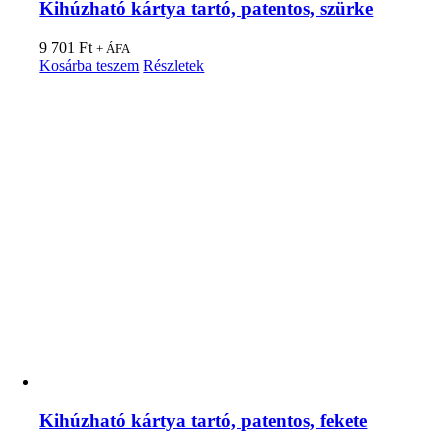
Kihúzható kártya tartó, patentos, szürke
9 701
Ft
+ ÁFA
Kosárba teszem
Részletek
Kihúzható kártya tartó, patentos, fekete