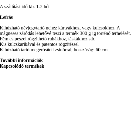
A szállítási idő kb. 1-2 hét
Leírás
Kihúzható névjegytartó nehéz kártyákhoz, vagy kulcsokhoz. A
mágneses záródás lehetővé teszi a termék 300 g-ig történő terhelését.
Fém csipeszel rögzíthető ruhákhoz, táskákhoz stb.
Kis kulcskarikával és patentos rögzítéssel
Kihúzható tartó megerősített zsinórral, hosszúság: 60 cm
További információk
Kapcsolódó termékek