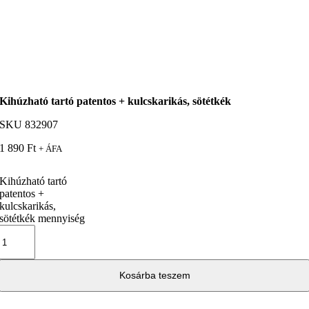
Kihúzható tartó patentos + kulcskarikás, sötétkék
SKU
832907
1 890
Ft
+ ÁFA
Kihúzható tartó
patentos +
kulcskarikás,
sötétkék mennyiség
Kosárba teszem