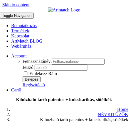
Skip to content
Toggle Navigation
Bemutatkozás
Termékek
Kapcsolat
ArtMatch BLOG
Webáruház
Account
Felhasználónév:
Jelszó:
Emlékezz Rám
Regisztráció
Cart
0
Kihúzható tartó patentos + kulcskarikás, sötétkék
Hom
NÉVKITŰZŐ
Kihúzható tartó patentos + kulcskarikás, sötétké