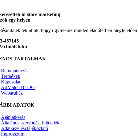
keresetteb in-store marketing
zök egy helyen
tésünknek tekintjük, hogy ügyfeleink minden eladótérben megfelelőe
23-457145
@artmatch.hu
ZNOS TARTALMAK
Bemutatkozás
Termékek
Kapcsolat
ArtMatch BLOG
Webáruház
ÁBBI ADATOK
Ajánlatkérés
Általános szerződési feltételek
Adatkezelési tájékoztató
Impresszum