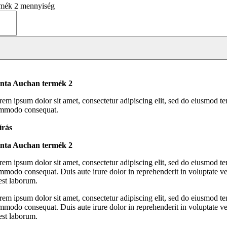
rmék 2 mennyiség
nta Auchan termék 2
rem ipsum dolor sit amet, consectetur adipiscing elit, sed do eiusmod te
mmodo consequat.
írás
nta Auchan termék 2
rem ipsum dolor sit amet, consectetur adipiscing elit, sed do eiusmod te
modo consequat. Duis aute irure dolor in reprehenderit in voluptate veli
 est laborum.
rem ipsum dolor sit amet, consectetur adipiscing elit, sed do eiusmod te
modo consequat. Duis aute irure dolor in reprehenderit in voluptate veli
 est laborum.