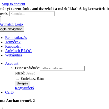
Skip to content
ményt teremtünk, ami összeköt a márkákkal!
A legkeresetteb 
resés:
oggle Navigation
Bemutatkozás
Termékek
Kapcsolat
ArtMatch BLOG
Webáruház
Account
Felhasználónév:
Jelszó:
Emlékezz Rám
Regisztráció
Cart
0
nta Auchan termék 2