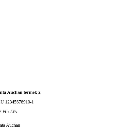
nta Auchan termék 2
KU
12345678910-1
87
Ft
+ ÁFA
nta Auchan