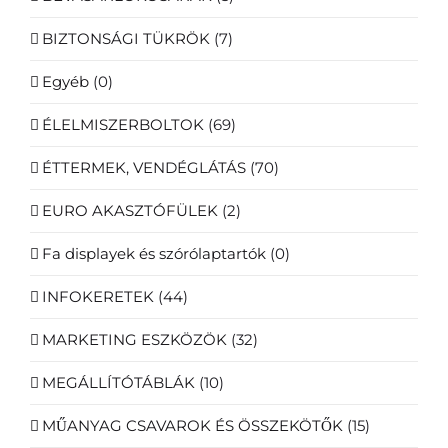
BIZTONSÁGI TÜKRÖK
(7)
Egyéb
(0)
ÉLELMISZERBOLTOK
(69)
ÉTTERMEK, VENDÉGLÁTÁS
(70)
EURO AKASZTÓFÜLEK
(2)
Fa displayek és szórólaptartók
(0)
INFOKERETEK
(44)
MARKETING ESZKÖZÖK
(32)
MEGÁLLÍTÓTÁBLÁK
(10)
MŰANYAG CSAVAROK ÉS ÖSSZEKÖTŐK
(15)