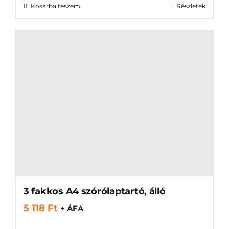
Kosárba teszem
Részletek
3 fakkos A4 szórólaptartó, álló
5 118
Ft
+ ÁFA