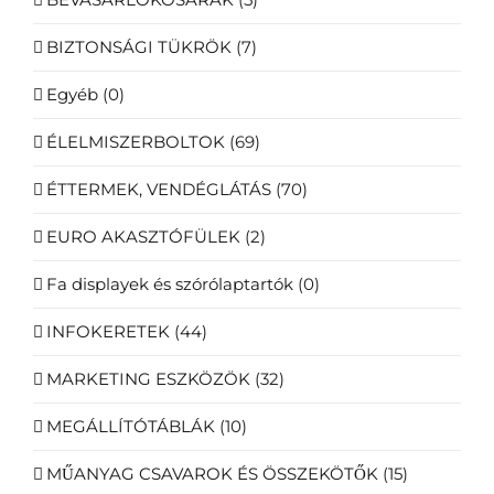
BIZTONSÁGI TÜKRÖK
(7)
Egyéb
(0)
ÉLELMISZERBOLTOK
(69)
ÉTTERMEK, VENDÉGLÁTÁS
(70)
EURO AKASZTÓFÜLEK
(2)
Fa displayek és szórólaptartók
(0)
INFOKERETEK
(44)
MARKETING ESZKÖZÖK
(32)
MEGÁLLÍTÓTÁBLÁK
(10)
MŰANYAG CSAVAROK ÉS ÖSSZEKÖTŐK
(15)