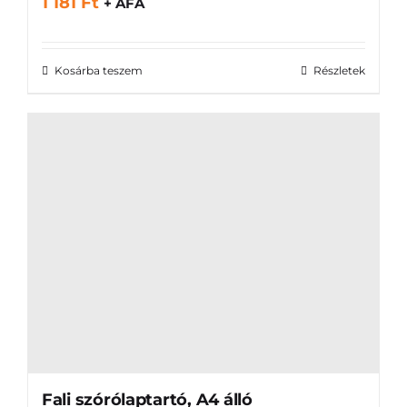
1 181
Ft
+ ÁFA
Kosárba teszem
Részletek
Fali szórólaptartó, A4 álló