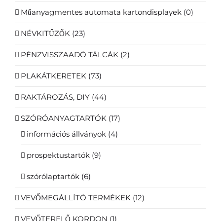
Műanyagmentes automata kartondisplayek
(0)
NÉVKITŰZŐK
(23)
PÉNZVISSZAADÓ TÁLCÁK
(2)
PLAKÁTKERETEK
(73)
RAKTÁROZÁS, DIY
(44)
SZÓRÓANYAGTARTÓK
(17)
információs állványok
(4)
prospektustartók
(9)
szórólaptartók
(6)
VEVŐMEGÁLLÍTÓ TERMÉKEK
(12)
VEVŐTERELŐ KORDON
(1)