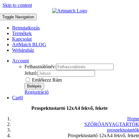
Skip to content
Toggle Navigation
Bemutatkozás
Termékek
Kapcsolat
ArtMatch BLOG
Webáruház
Account
Felhasználónév:
Jelszó:
Emlékezz Rám
Regisztráció
Cart
0
Prospektustartó 12xA4 fekvő, fekete
Hom
SZÓRÓANYAGTARTÓ
prospektustartó
Prospektustartó 12xA4 fekvő, feket