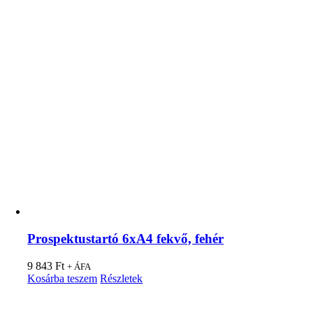
Prospektustartó 6xA4 fekvő, fehér
9 843
Ft
+ ÁFA
Kosárba teszem
Részletek