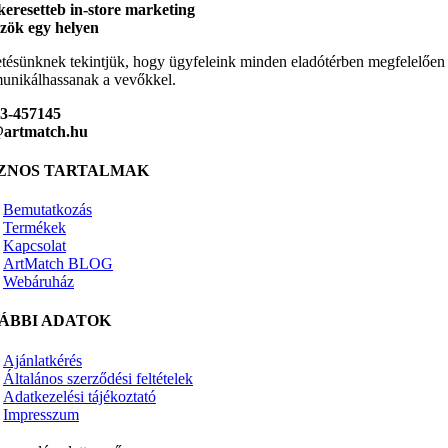
keresetteb in-store marketing
zök egy helyen
tésünknek tekintjük, hogy ügyfeleink minden eladótérben megfelelően
nikálhassanak a vevőkkel.
23-457145
@artmatch.hu
ZNOS TARTALMAK
Bemutatkozás
Termékek
Kapcsolat
ArtMatch BLOG
Webáruház
ÁBBI ADATOK
Ajánlatkérés
Általános szerződési feltételek
Adatkezelési tájékoztató
Impresszum