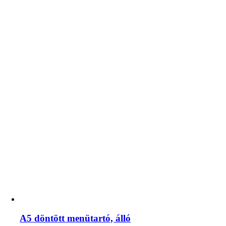
A5 döntött menütartó, álló