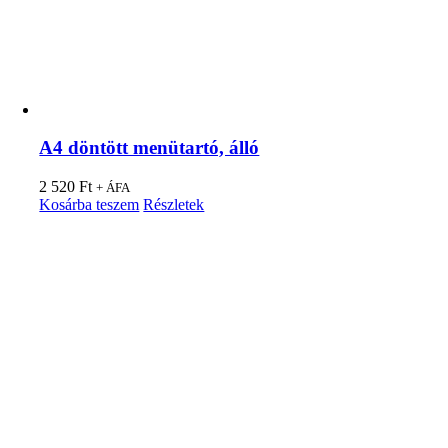
A4 döntött menütartó, álló
2 520
Ft
+ ÁFA
Kosárba teszem
Részletek