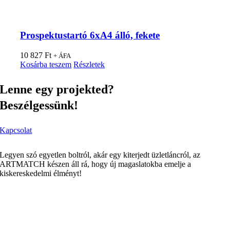
Prospektustartó 6xA4 álló, fekete
10 827
Ft
+ ÁFA
Kosárba teszem
Részletek
Lenne egy projekted?
Beszélgessünk!
Kapcsolat
Legyen szó egyetlen boltról, akár egy kiterjedt üzletláncról, az
ARTMATCH készen áll rá, hogy új magaslatokba emelje a
kiskereskedelmi élményt!