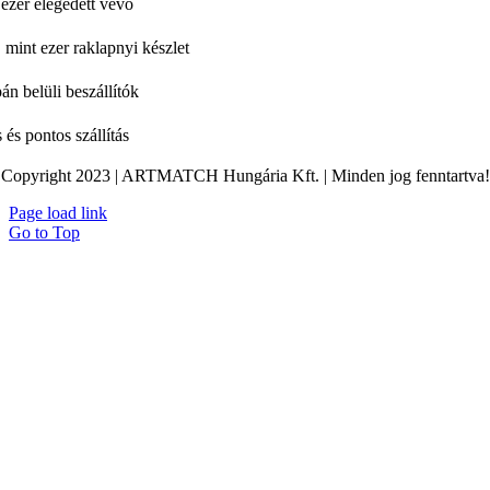
ezer elégedett vevő
 mint ezer raklapnyi készlet
án belüli beszállítók
 és pontos szállítás
Copyright 2023 | ARTMATCH Hungária Kft. | Minden jog fenntartva!
Page load link
Go to Top