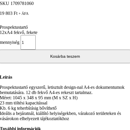
SKU
1709781060
19 803
Ft
+ ÁFA
Prospektustartó
12xA4 fekvő, fekete
mennyiség
Kosárba teszem
Leírás
Prospektustartó egyszerű, letisztult design-nal A4-es dokumentumok
bemutatására. 12 db fekvő A4-es rekeszt tartalmaz.
Méret: 1045 x 348 x 95 mm (M x SZ x H)
23 mm töltési kapacitással
Kb. 6 kg teherbírásig bővíthető
Ideális a bejáratnál, kiállító helyiségekben, várakozó területeken és
vásárokon elhelyezett tájékoztatókhoz
További információk