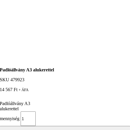
Padlóállvány A3 alukerettel
SKU
479923
14 567
Ft
+ ÁFA
Padlóállvány A3
alukerettel
mennyiség