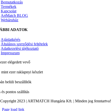
Bemutatkozás
Termékek
Kapcsolat
ArtMatch BLOG
Webáruház
ÁBBI ADATOK
Ajánlatkérés
Általános szerződési feltételek
Adatkezelési tájékoztató
Impresszum
ezer elégedett vevő
 mint ezer raklapnyi készlet
án belüli beszállítók
 és pontos szállítás
Copyright 2023 | ARTMATCH Hungária Kft. | Minden jog fenntartva!
Page load link