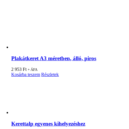
Plakátkeret A3 méretben, álló, piros
2 953
Ft
+ ÁFA
Kosárba teszem
Részletek
Kerettalp egyenes kihelyezéshez