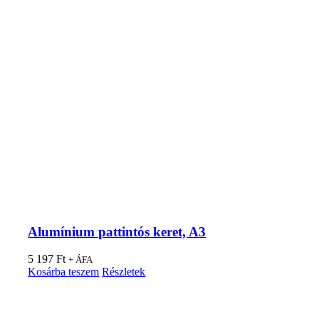
Alumínium pattintós keret, A3
5 197
Ft
+ ÁFA
Kosárba teszem
Részletek