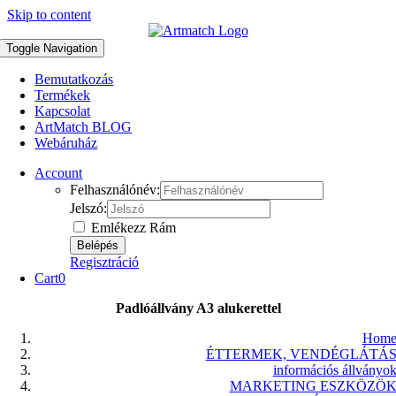
Skip to content
Toggle Navigation
Bemutatkozás
Termékek
Kapcsolat
ArtMatch BLOG
Webáruház
Account
Felhasználónév:
Jelszó:
Emlékezz Rám
Regisztráció
Cart
0
Padlóállvány A3 alukerettel
Hom
ÉTTERMEK, VENDÉGLÁTÁ
információs állványo
MARKETING ESZKÖZÖ