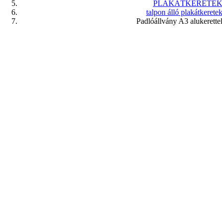
PLAKÁTKERETE
talpon álló plakátkerete
Padlóállvány A3 alukerette