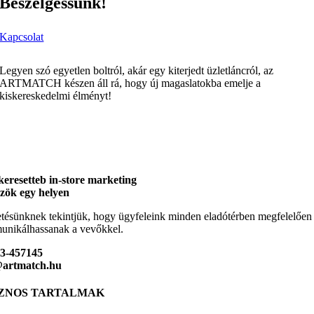
Beszélgessünk!
Kapcsolat
Legyen szó egyetlen boltról, akár egy kiterjedt üzletláncról, az
ARTMATCH készen áll rá, hogy új magaslatokba emelje a
kiskereskedelmi élményt!
keresetteb in-store marketing
zök egy helyen
tésünknek tekintjük, hogy ügyfeleink minden eladótérben megfelelően
nikálhassanak a vevőkkel.
23-457145
@artmatch.hu
ZNOS TARTALMAK