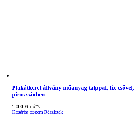
Plakátkeret állvány műanyag talppal, fix csővel,
piros színben
5 000
Ft
+ ÁFA
Kosárba teszem
Részletek