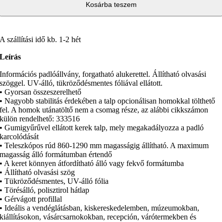
Kosárba teszem
A szállítási idő kb. 1-2 hét
Leírás
Információs padlóállvány, forgatható alukerettel. Állítható olvasási
szöggel. UV-álló, tükröződésmentes fóliával ellátott.
• Gyorsan összeszerelhető
• Nagyobb stabilitás érdekében a talp opcionálisan homokkal tölthető
fel. A homok utánatöltő nem a csomag része, az alábbi cikkszámon
külön rendelhető: 333516
• Gumigyűrűvel ellátott kerek talp, mely megakadályozza a padló
karcolódását
• Teleszkópos rúd 860-1290 mm magasságig állítható. A maximum
magasság álló formátumban értendő
• A keret könnyen átfordítható álló vagy fekvő formátumba
• Állítható olvasási szög
• Tükröződésmentes, UV-álló fólia
• Törésálló, polisztirol hátlap
• Gérvágott profillal
• Ideális a vendéglátásban, kiskereskedelemben, múzeumokban,
kiállításokon, vásárcsarnokokban, recepción, várótermekben és