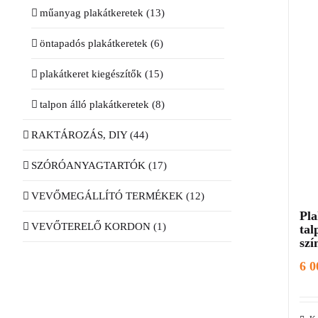
műanyag plakátkeretek
(13)
öntapadós plakátkeretek
(6)
plakátkeret kiegészítők
(15)
talpon álló plakátkeretek
(8)
RAKTÁROZÁS, DIY
(44)
SZÓRÓANYAGTARTÓK
(17)
VEVŐMEGÁLLÍTÓ TERMÉKEK
(12)
Pla
VEVŐTERELŐ KORDON
(1)
tal
szí
6 