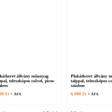
kátkeret állvány műanyag
Plakátkeret állvány 
ppal, teleszkópos csővel, piros
talppal, teleszkópos cs
nben
színben
000
Ft
6 000
Ft
+ ÁFA
+ ÁFA