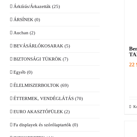
Árkiírás/Árkazetták
(25)
ÁRSÍNEK
(0)
Auchan
(2)
BEVÁSÁRLÓKOSARAK
(5)
Be
TA
BIZTONSÁGI TÜKRÖK
(7)
22
Egyéb
(0)
ÉLELMISZERBOLTOK
(69)
ÉTTERMEK, VENDÉGLÁTÁS
(70)
Ko
EURO AKASZTÓFÜLEK
(2)
Fa displayek és szórólaptartók
(0)