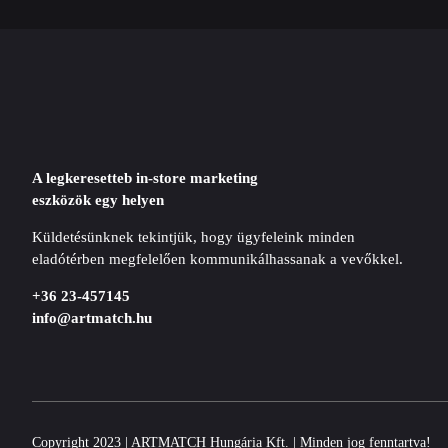
A legkeresetteb in-store marketing
eszközök egy helyen
Küldetésünknek tekintjük, hogy ügyfeleink minden
eladótérben megfelelően kommunikálhassanak a vevőkkel.
+36 23-457145
info@artmatch.hu
Copyright 2023 | ARTMATCH Hungária Kft. | Minden jog fenntartva!