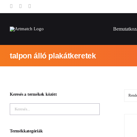
Skip
to
content
Bemutatkoz
talpon álló plakátkeretek
Keresés a termékek között
Rend
Termékkategóriák