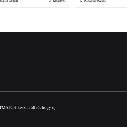
sárba teszem
Részletek
Kosárba teszem
ARTMATCH készen áll rá, hogy új