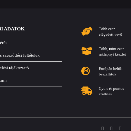
I ADATOK
Több ezer
elégedett vevő
érés
Több, mint ezer
raklapnyi készlet
s szerződési feltételek
lési tájékoztató
Európán belüli
beszállítók
szum
Gyors és pontos
szállítás