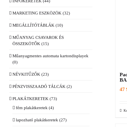
INFOKERETEK
(44)
MARKETING ESZKÖZÖK
(32)
MEGÁLLÍTÓTÁBLÁK
(10)
MŰANYAG CSAVAROK ÉS
ÖSSZEKÖTŐK
(15)
Műanyagmentes automata kartondisplayek
(0)
Pa
NÉVKITŰZŐK
(23)
BA
PÉNZVISSZAADÓ TÁLCÁK
(2)
47
PLAKÁTKERETEK
(73)
fém plakátkeretek
(4)
Ko
lapozható plakátkeretek
(27)