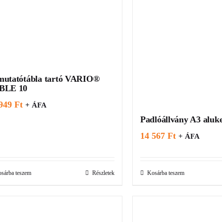
mutatótábla tartó VARIO®
BLE 10
 949
Ft
+ ÁFA
Padlóállvány A3 aluke
14 567
Ft
+ ÁFA
sárba teszem
Részletek
Kosárba teszem