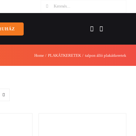
Keresés:
RUHÁZ
Home
PLAKÁTKERETEK
talpon álló plakátkeretek