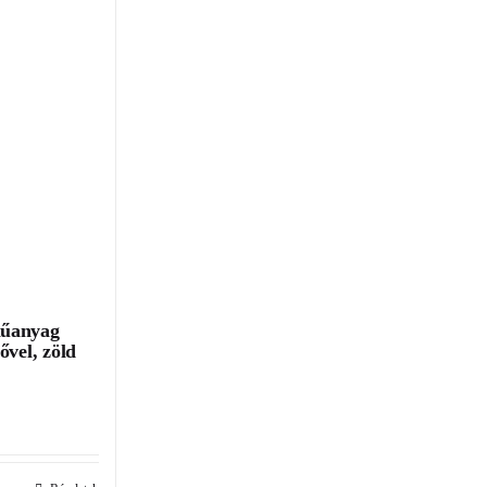
műanyag
ővel, zöld