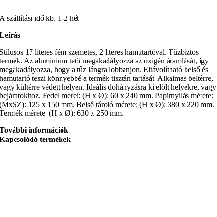
A szállítási idő kb. 1-2 hét
Leírás
Stílusos 17 literes fém szemetes, 2 literes hamutartóval. Tűzbiztos
termék. Az alumínium tető megakadályozza az oxigén áramlását, így
megakadályozza, hogy a tűz lángra lobbanjon. Eltávolítható belső és
hamutartó teszi könnyebbé a termék tisztán tartását. Alkalmas beltérre,
vagy kültérre védett helyen. Ideális dohányzásra kijelölt helyekre, vagy
bejáratokhoz. Fedél méret: (H x Ø): 60 x 240 mm. Papírnyílás mérete:
(MxSZ): 125 x 150 mm. Belső tároló mérete: (H x Ø): 380 x 220 mm.
Termék mérete: (H x Ø): 630 x 250 mm.
További információk
Kapcsolódó termékek