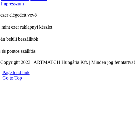
Impresszum
ezer elégedett vevő
 mint ezer raklapnyi készlet
án belüli beszállítók
 és pontos szállítás
Copyright 2023 | ARTMATCH Hungária Kft. | Minden jog fenntartva!
Page load link
Go to Top