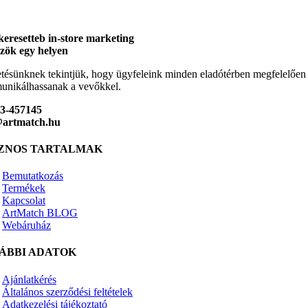
keresetteb in-store marketing
zök egy helyen
tésünknek tekintjük, hogy ügyfeleink minden eladótérben megfelelően
nikálhassanak a vevőkkel.
23-457145
@artmatch.hu
ZNOS TARTALMAK
Bemutatkozás
Termékek
Kapcsolat
ArtMatch BLOG
Webáruház
ÁBBI ADATOK
Ajánlatkérés
Általános szerződési feltételek
Adatkezelési tájékoztató