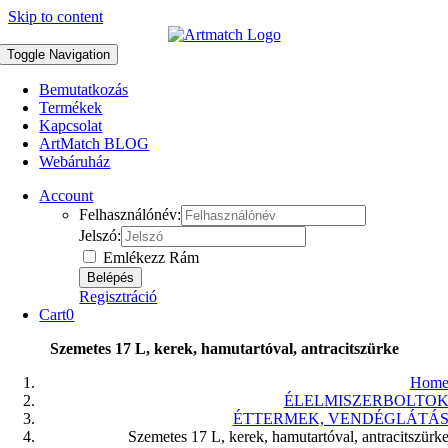
Skip to content
Toggle Navigation
Bemutatkozás
Termékek
Kapcsolat
ArtMatch BLOG
Webáruház
Account
Felhasználónév:
Jelszó:
Emlékezz Rám
Regisztráció
Cart
0
Szemetes 17 L, kerek, hamutartóval, antracitszürke
Hom
ÉLELMISZERBOLTO
ÉTTERMEK, VENDÉGLÁTÁ
Szemetes 17 L, kerek, hamutartóval, antracitszürk