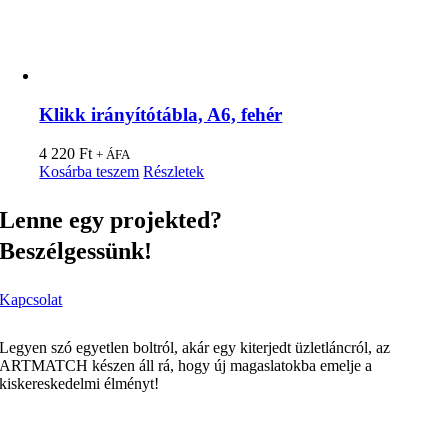
Klikk irányítótábla, A6, fehér
4 220
Ft
+ ÁFA
Kosárba teszem
Részletek
Lenne egy projekted?
Beszélgessünk!
Kapcsolat
Legyen szó egyetlen boltról, akár egy kiterjedt üzletláncról, az
ARTMATCH készen áll rá, hogy új magaslatokba emelje a
kiskereskedelmi élményt!