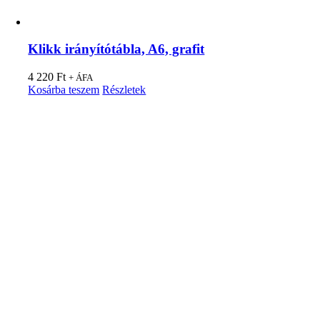
Klikk irányítótábla, A6, grafit
4 220
Ft
+ ÁFA
Kosárba teszem
Részletek