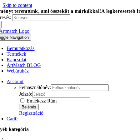
Skip to content
ményt teremtünk, ami összeköt a márkákkal!
A legkeresetteb 
resés:
oggle Navigation
Bemutatkozás
Termékek
Kapcsolat
ArtMatch BLOG
Webáruház
Account
Felhasználónév:
Jelszó:
Emlékezz Rám
Regisztráció
Cart
0
yéb kategória