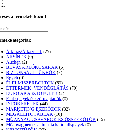
resés a termékek között
rmékkategóriák
Árkiírás/Árkazetták
(25)
ÁRSÍNEK
(0)
Auchan
(2)
BEVÁSÁRLÓKOSARAK
(5)
BIZTONSÁGI TÜKRÖK
(7)
Egyéb
(0)
ÉLELMISZERBOLTOK
(69)
ÉTTERMEK, VENDÉGLÁTÁS
(70)
EURO AKASZTÓFÜLEK
(2)
Fa displayek és szórólaptartók
(0)
INFOKERETEK
(44)
MARKETING ESZKÖZÖK
(32)
MEGÁLLÍTÓTÁBLÁK
(10)
MŰANYAG CSAVAROK ÉS ÖSSZEKÖTŐK
(15)
Műanyagmentes automata kartondisplayek
(0)
NÉVKITŰZŐK
(23)