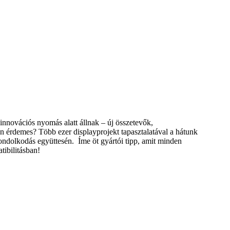
novációs nyomás alatt állnak – új összetevők,
on érdemes? Több ezer displayprojekt tapasztalatával a hátunk
ondolkodás együttesén. Íme öt gyártói tipp, amit minden
ibilitásban!