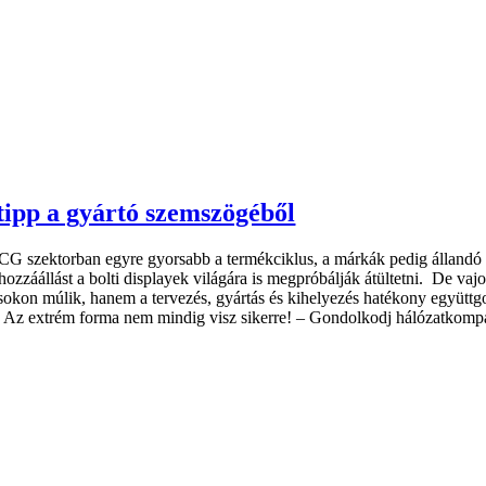
tipp a gyártó szemszögéből
 szektorban egyre gyorsabb a termékciklus, a márkák pedig állandó in
ozzáállást a bolti displayek világára is megpróbálják átültetni. De vaj
sokon múlik, hanem a tervezés, gyártás és kihelyezés hatékony együttg
 Az extrém forma nem mindig visz sikerre! – Gondolkodj hálózatkompat