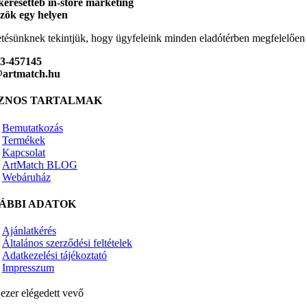
keresetteb in-store marketing
zök egy helyen
tésünknek tekintjük, hogy ügyfeleink minden eladótérben megfelelőe
23-457145
@artmatch.hu
ZNOS TARTALMAK
Bemutatkozás
Termékek
Kapcsolat
ArtMatch BLOG
Webáruház
ÁBBI ADATOK
Ajánlatkérés
Általános szerződési feltételek
Adatkezelési tájékoztató
Impresszum
ezer elégedett vevő